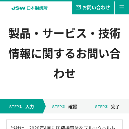
お問い合わせ
私たちの
目指す未来
製品・サービス・技術
事業・
製品
情報
に関するお問い合
技報
企業情報
わせ
サステナビリティ
株主・
投資家情報
採用
情報
入力
確認
完了
1
2
3
STEP
STEP
STEP
当社は、2020年4月に圧縮機事業をブルックハルト