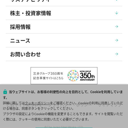
株主・投資家情報
採用情報
ニュース
お問い合わせ
当ウェブサイトは、お客様の利便性の向上を目的として、Cookieを利用していま
す。
詳細に関しては
クッキーポリシー
をご確認ください。Cookieの利用に同意していただ
このサイトについて
プライバシー・ポリシー
サイトマップ
ける場合は、同意ボタンをクリックしてください。
ブラウザの設定によりCookieの機能を変更することもできます。サイトを閲覧いただ
く際には、クッキーの使用に同意いただく必要がございます。
© The Japan Steel Works, LTD.