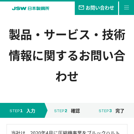
お問い合わせ
私たちの
目指す未来
製品・サービス・技術
事業・
製品
情報
に関するお問い合
技報
企業情報
わせ
サステナビリティ
株主・
投資家情報
採用
情報
入力
確認
完了
1
2
3
STEP
STEP
STEP
当社は、2020年4月に圧縮機事業をブルックハルト