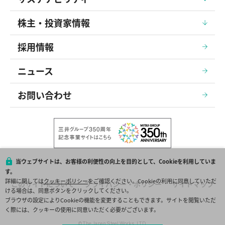
株主・投資家情報
採用情報
ニュース
お問い合わせ
当ウェブサイトは、お客様の利便性の向上を目的として、Cookieを利用していま
す。
詳細に関しては
クッキーポリシー
をご確認ください。Cookieの利用に同意していただ
このサイトについて
プライバシー・ポリシー
サイトマップ
ける場合は、同意ボタンをクリックしてください。
ブラウザの設定によりCookieの機能を変更することもできます。サイトを閲覧いただ
く際には、クッキーの使用に同意いただく必要がございます。
© The Japan Steel Works, LTD.