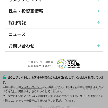
株主・投資家情報
採用情報
ニュース
お問い合わせ
当ウェブサイトは、お客様の利便性の向上を目的として、Cookieを利用していま
す。
詳細に関しては
クッキーポリシー
をご確認ください。Cookieの利用に同意していただ
このサイトについて
プライバシー・ポリシー
サイトマップ
ける場合は、同意ボタンをクリックしてください。
ブラウザの設定によりCookieの機能を変更することもできます。サイトを閲覧いただ
く際には、クッキーの使用に同意いただく必要がございます。
© The Japan Steel Works, LTD.