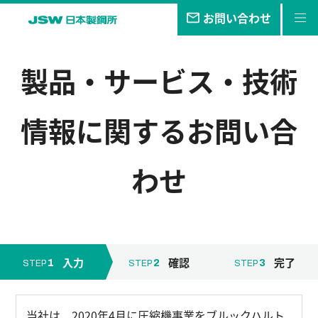
お問い合わせ
私たちの
目指す未来
製品・サービス・技術
事業・
製品
情報
に関するお問い合
技報
企業情報
わせ
サステナビリティ
株主・
投資家情報
採用
情報
入力
確認
完了
1
2
3
STEP
STEP
STEP
当社は、2020年4月に圧縮機事業をブルックハルト