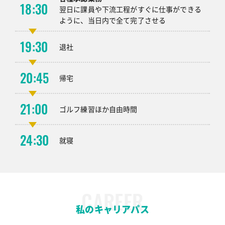
18:30
翌日に課員や下流工程がすぐに仕事ができる
ように、当日内で全て完了させる
19:30
退社
20:45
帰宅
21:00
ゴルフ練習ほか自由時間
24:30
就寝
CAREER
私のキャリアパス