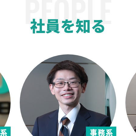
社員を知る
務系
事務系