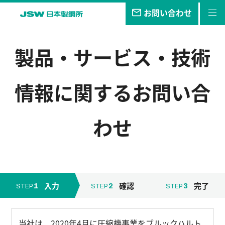
お問い合わせ
私たちの
目指す未来
製品・サービス・技術
事業・
製品
情報
に関するお問い合
技報
企業情報
わせ
サステナビリティ
株主・
投資家情報
採用
情報
入力
確認
完了
1
2
3
STEP
STEP
STEP
当社は、2020年4月に圧縮機事業をブルックハルト