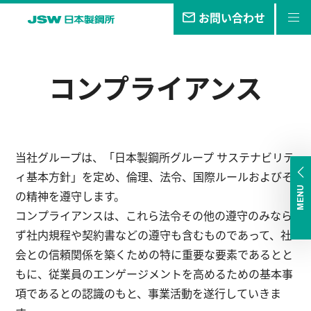
お問い合わせ
私たちの
目指す未来
コンプライアンス
事業・
製品
技報
企業情報
当社グループは、「日本製鋼所グループ サステナビリテ
ィ基本方針」を定め、倫理、法令、国際ルールおよびそ
サステナビリティ
MENU
の精神を遵守します。
コンプライアンスは、これら法令その他の遵守のみなら
株主・
投資家情報
ず社内規程や契約書などの遵守も含むものであって、社
採用
情報
会との信頼関係を築くための特に重要な要素であるとと
もに、従業員のエンゲージメントを高めるための基本事
項であるとの認識のもと、事業活動を遂行していきま