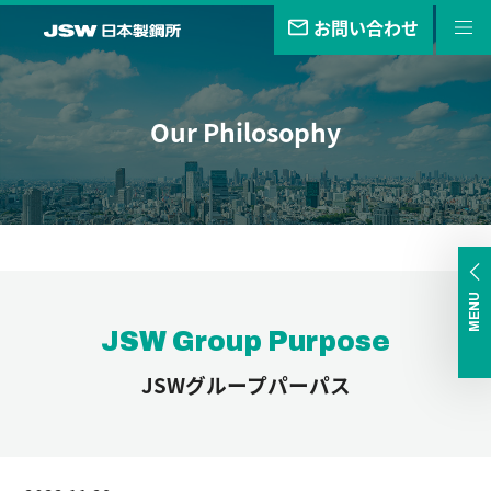
お問い合わせ
私たちの
目指す未来
Our Philosophy
事業・
製品
技報
企業情報
サステナビリティ
MENU
JSW Group Purpose
株主・
投資家情報
JSWグループパーパス
採用
情報