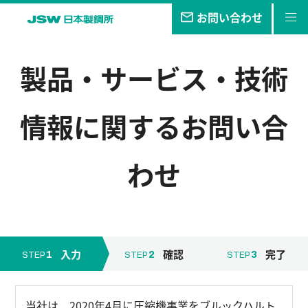
お問い合わせ
私たちの
目指す未来
製品・サービス・技術
事業・
製品
情報
に関するお問い合
技報
企業情報
わせ
サステナビリティ
株主・
投資家情報
採用
情報
入力
確認
完了
1
2
3
STEP
STEP
STEP
当社は、2020年4月に圧縮機事業をブルックハルト