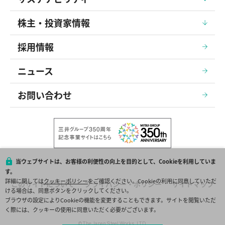
株主・投資家情報
採用情報
ニュース
お問い合わせ
当ウェブサイトは、お客様の利便性の向上を目的として、Cookieを利用していま
す。
詳細に関しては
クッキーポリシー
をご確認ください。Cookieの利用に同意していただ
このサイトについて
プライバシー・ポリシー
サイトマップ
ける場合は、同意ボタンをクリックしてください。
ブラウザの設定によりCookieの機能を変更することもできます。サイトを閲覧いただ
く際には、クッキーの使用に同意いただく必要がございます。
© The Japan Steel Works, LTD.