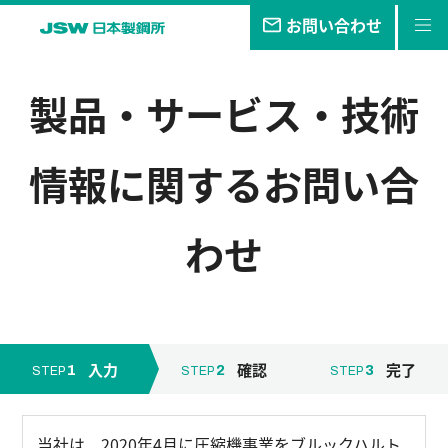
お問い合わせ
私たちの
目指す未来
製品・サービス・技術
事業・
製品
情報
に関するお問い合
技報
企業情報
わせ
サステナビリティ
株主・
投資家情報
採用
情報
入力
確認
完了
1
2
3
STEP
STEP
STEP
当社は、2020年4月に圧縮機事業をブルックハルト