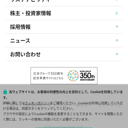
株主・投資家情報
採用情報
ニュース
お問い合わせ
当ウェブサイトは、お客様の利便性の向上を目的として、Cookieを利用していま
す。
詳細に関しては
クッキーポリシー
をご確認ください。Cookieの利用に同意していただ
このサイトについて
プライバシー・ポリシー
サイトマップ
ける場合は、同意ボタンをクリックしてください。
ブラウザの設定によりCookieの機能を変更することもできます。サイトを閲覧いただ
く際には、クッキーの使用に同意いただく必要がございます。
© The Japan Steel Works, LTD.