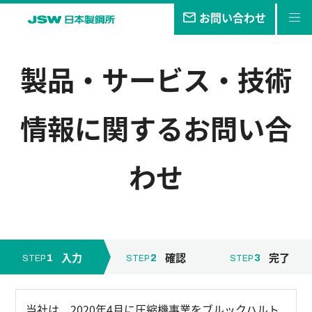
お問い合わせ
私たちの
目指す未来
製品・サービス・技術
事業・
製品
情報
に関するお問い合
技報
企業情報
わせ
サステナビリティ
株主・
投資家情報
採用
情報
入力
確認
完了
1
2
3
STEP
STEP
STEP
当社は、2020年4月に圧縮機事業をブルックハルト