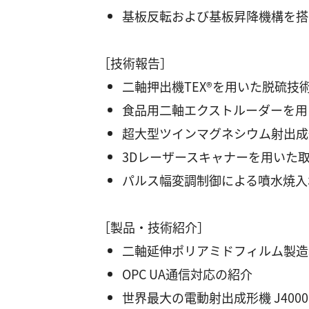
基板反転および基板昇降機構を搭
［技術報告］
二軸押出機TEX®を用いた脱硫技
食品用二軸エクストルーダーを用
超大型ツインマグネシウム射出成
3Dレーザースキャナーを用いた
パルス幅変調制御による噴水焼入
［製品・技術紹介］
二軸延伸ポリアミドフィルム製造
OPC UA通信対応の紹介
世界最大の電動射出成形機 J400