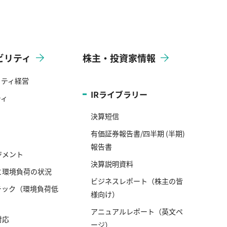
ビリティ
株主・投資家情報
リティ経営
IRライブラリー
ティ
決算短信
有価証券報告書/四半期 (半期)
報告書
ジメント
決算説明資料
と環境負荷の状況
ビジネスレポート（株主の皆
テック（環境負荷低
様向け）
アニュアルレポート（英文ペ
対応
ージ）