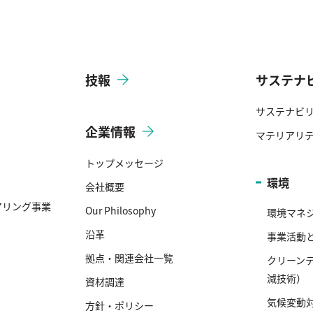
技報
サステナ
サステナビ
企業情報
マテリアリ
トップメッセージ
環境
会社概要
アリング事業
Our Philosophy
環境マネ
沿革
事業活動
拠点・関連会社一覧
クリーン
減技術）
資材調達
気候変動
方針・ポリシー