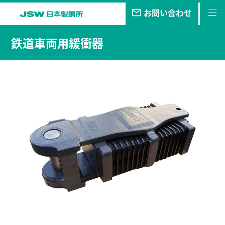
お問い合わせ
私たちの
目指す未来
鉄道車両用緩衝器
事業・
製品
技報
企業情報
サステナビリティ
株主・
投資家情報
採用
情報