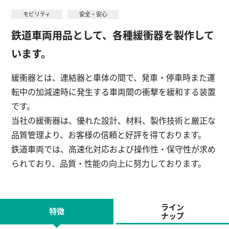
モビリティ
安全・安心
鉄道車両用品として、各種緩衝器を製作して
English
お問い合わせ
います。
緩衝器とは、連結器と車体の間で、発車・停車時また運
転中の加減速時に発生する車両間の衝撃を緩和する装置
です。
当社の緩衝器は、優れた設計、材料、製作技術と厳正な
品質管理より、お客様の信頼と好評を得ております。
鉄道車両では、高速化対応および操作性・保守性が求め
られており、品質・性能の向上に努力しております。
ライン
特徴
ナップ