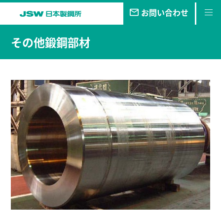
お問い合わせ
私たちの
目指す未来
その他鍛鋼部材
事業・
製品
技報
企業情報
サステナビリティ
株主・
投資家情報
採用
情報