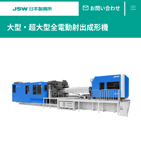
お問い合わせ
私たちの
目指す未来
大型・超大型全電動射出成形機
事業・
製品
技報
企業情報
サステナビリティ
株主・
投資家情報
採用
情報