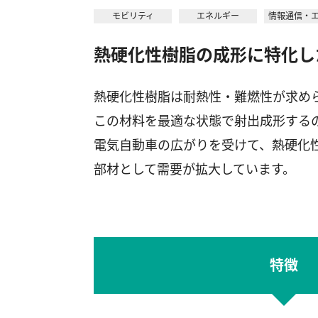
モビリティ
エネルギー
情報通信・
熱硬化性樹脂の成形に特化し
熱硬化性樹脂は耐熱性・難燃性が求め
この材料を最適な状態で射出成形する
電気自動車の広がりを受けて、熱硬化
部材として需要が拡大しています。
特徴