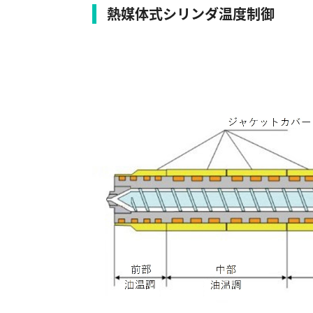
熱媒体式シリンダ温度制御