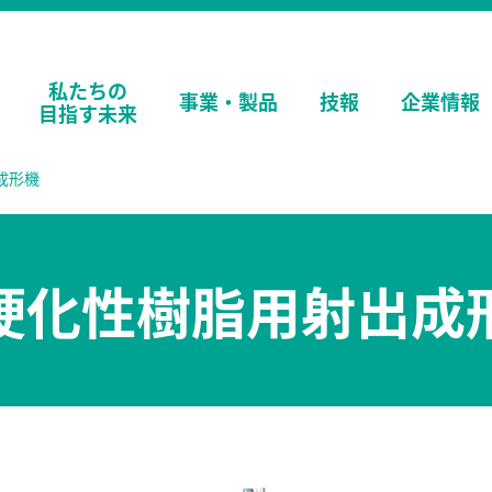
私たちの
事業・
製品
技報
企業情報
目指す未来
成形機
硬化性樹脂用射出成