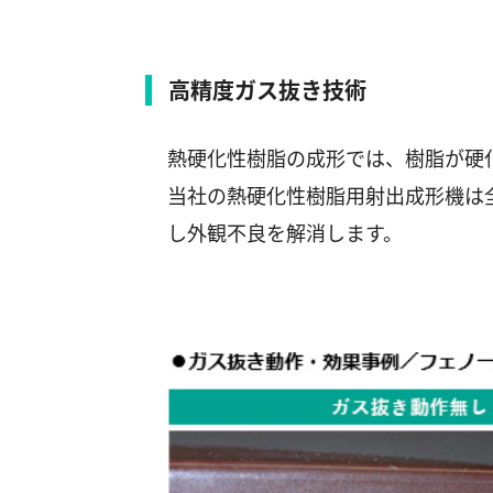
高精度ガス抜き技術
熱硬化性樹脂の成形では、樹脂が硬
当社の熱硬化性樹脂用射出成形機は
し外観不良を解消します。