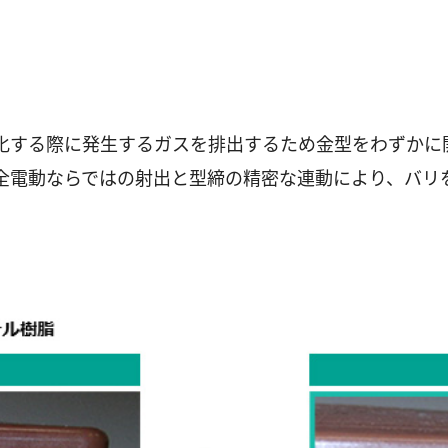
化する際に発生するガスを排出するため金型をわずかに
全電動ならではの射出と型締の精密な連動により、バリ