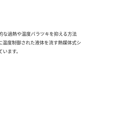
的な過熱や温度バラツキを抑える方法
に温度制御された液体を流す熱媒体式シ
ています。