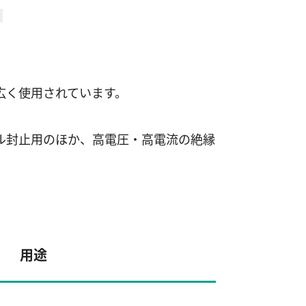
広く使用されています。
ル封止用のほか、高電圧・高電流の絶縁
用途