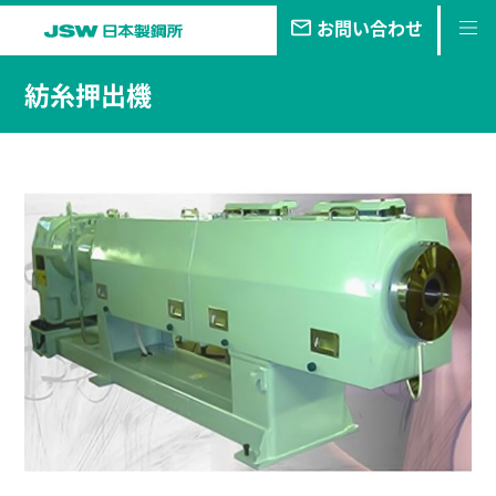
お問い合わせ
私たちの
目指す未来
紡糸押出機
事業・
製品
技報
企業情報
サステナビリティ
株主・
投資家情報
採用
情報