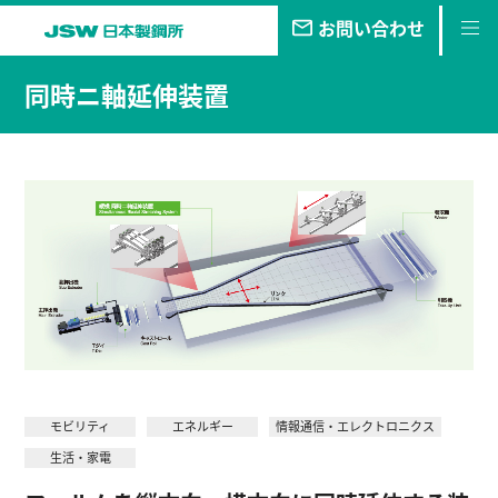
お問い合わせ
私たちの
目指す未来
同時ニ軸延伸装置
事業・
製品
技報
企業情報
サステナビリティ
株主・
投資家情報
採用
情報
モビリティ
エネルギー
情報通信・エレクトロニクス
生活・家電