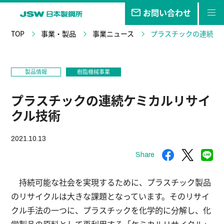
お問い合わせ
TOP
事業・製品
事業ニュース
プラスチックの連続ケ
私たちの
目指す未来
事業・
製品
製品情報
樹脂機械事業
技報
プラスチックの連続ケミカルリサイ
企業情報
クル技術
サステナビリティ
2021.10.13
株主・
投資家情報
Share
採用
情報
持続可能な社会を実現するために、プラスチック製品
のリサイクルは大きな課題となっています。そのリサイ
クル手法の一つに、プラスチックを化学的に分解し、化