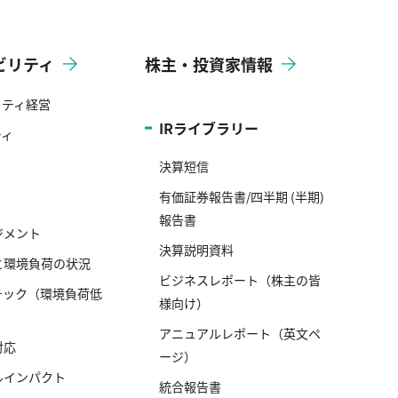
ビリティ
株主・投資家情報
リティ経営
IRライブラリー
ティ
決算短信
有価証券報告書/四半期 (半期)
報告書
ジメント
決算説明資料
と環境負荷の状況
ビジネスレポート（株主の皆
テック（環境負荷低
様向け）
アニュアルレポート（英文ペ
対応
ージ）
ルインパクト
統合報告書