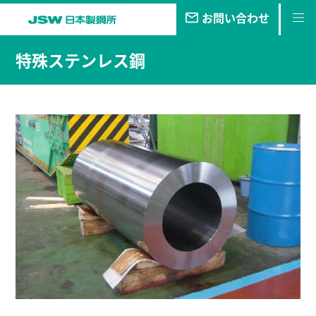
お問い合わせ
私たちの
目指す未来
特殊ステンレス鋼
事業・
製品
技報
企業情報
サステナビリティ
株主・
投資家情報
採用
情報