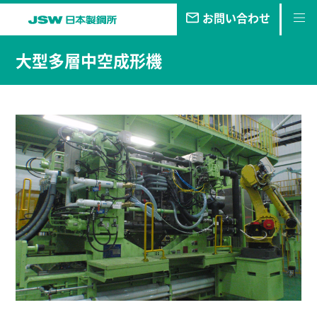
お問い合わせ
私たちの
目指す未来
大型多層中空成形機
事業・
製品
技報
企業情報
サステナビリティ
株主・
投資家情報
採用
情報