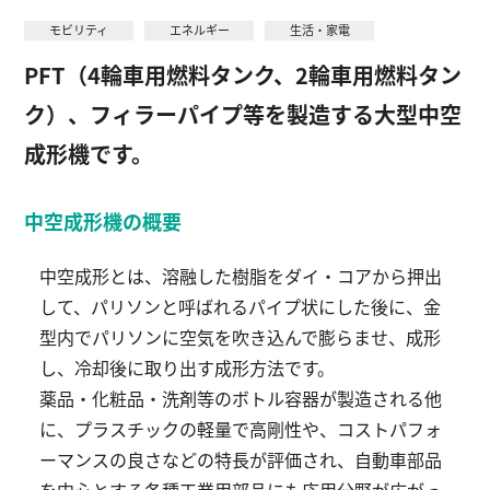
モビリティ
エネルギー
生活・家電
PFT（4輪車用燃料タンク、2輪車用燃料タン
English
お問い合わせ
ク）、フィラーパイプ等を製造する大型中空
成形機です。
中空成形機の概要
中空成形とは、溶融した樹脂をダイ・コアから押出
して、パリソンと呼ばれるパイプ状にした後に、金
型内でパリソンに空気を吹き込んで膨らませ、成形
し、冷却後に取り出す成形方法です。
薬品・化粧品・洗剤等のボトル容器が製造される他
に、プラスチックの軽量で高剛性や、コストパフォ
ーマンスの良さなどの特長が評価され、自動車部品