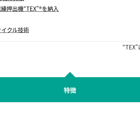
押出機“TEX”®を納入
サイクル技術
“TE
特徴