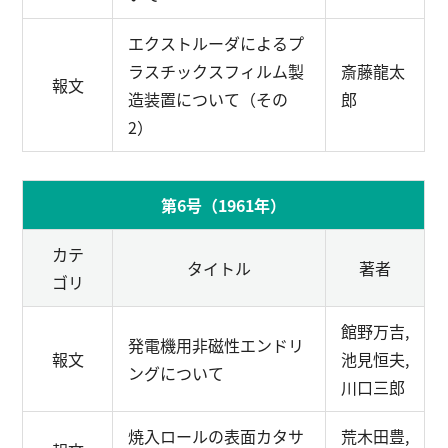
エクストルーダによるプ
ラスチックスフィルム製
斎藤龍太
報文
造装置について（その
郎
2）
第6号（1961年）
カテ
タイトル
著者
ゴリ
館野万吉,
発電機用非磁性エンドリ
報文
池見恒夫,
ングについて
川口三郎
焼入ロールの表面カタサ
荒木田豊,