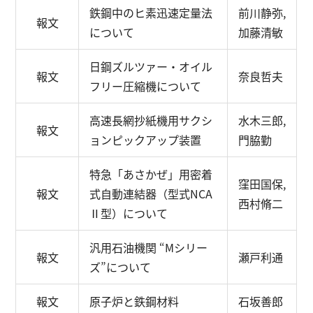
鉄鋼中のヒ素迅速定量法
前川静弥,
報文
について
加藤清敏
日鋼ズルツァー・オイル
報文
奈良哲夫
フリー圧縮機について
高速長網抄紙機用サクシ
水木三郎,
報文
ョンピックアップ装置
門脇勤
特急「あさかぜ」用密着
窪田国保,
報文
式自動連結器（型式NCA
西村脩二
Ⅱ型）について
汎用石油機関 “Mシリー
報文
瀬戸利通
ズ”について
報文
原子炉と鉄鋼材料
石坂善郎