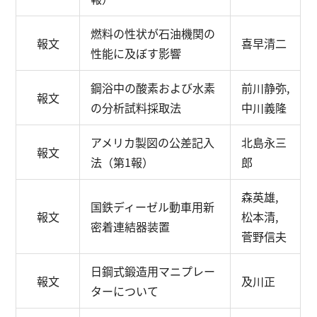
燃料の性状が石油機関の
報文
喜早清二
性能に及ぼす影響
鋼浴中の酸素および水素
前川静弥,
報文
の分析試料採取法
中川義隆
アメリカ製図の公差記入
北島永三
報文
法（第1報）
郎
森英雄,
国鉄ディーゼル動車用新
報文
松本清,
密着連結器装置
菅野信夫
日鋼式鍛造用マニプレー
報文
及川正
ターについて