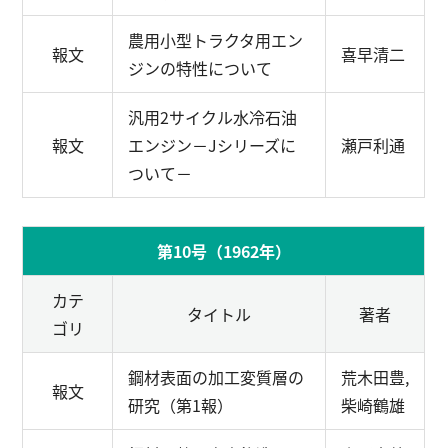
農用小型トラクタ用エン
報文
喜早清二
ジンの特性について
汎用2サイクル水冷石油
報文
エンジン
－Jシリーズに
瀬戸利通
ついて－
第10号（1962年）
カテ
タイトル
著者
ゴリ
鋼材表面の加工変質層の
荒木田豊,
報文
研究（第1報）
柴崎鶴雄