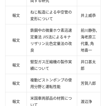
関する研究
ねじ転造による中空管の
報文
井上威恭
変形について
鉄鋼中の微量ホウ素迅速
前川静弥,
定量法
JIS法によるキナ
海老原三
報文
リザリン比色定量法の改
代重, 角
良
地喜一
竪型ガス圧縮機の製作実
井口甚太
報文
績について
郎
複動ピストンポンプの使
報文
芳賀八郎
用分野と運転性能
米国車両部品の材質につ
報文
渡辺浄
いて