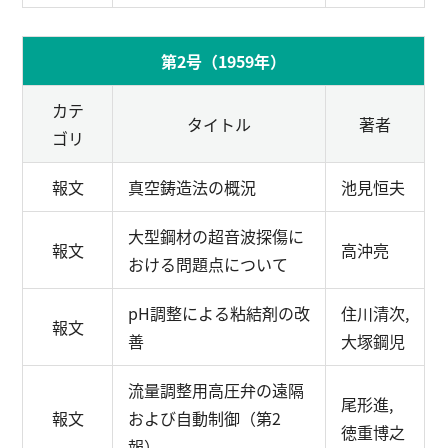
第2号（1959年）
カテ
タイトル
著者
ゴリ
報文
真空鋳造法の概況
池見恒夫
大型鋼材の超音波探傷に
報文
高沖亮
おける問題点について
pH調整による粘結剤の改
住川清次,
報文
善
大塚鋼児
流量調整用高圧弁の遠隔
尾形進,
報文
および自動制御（第2
徳重博之
報）