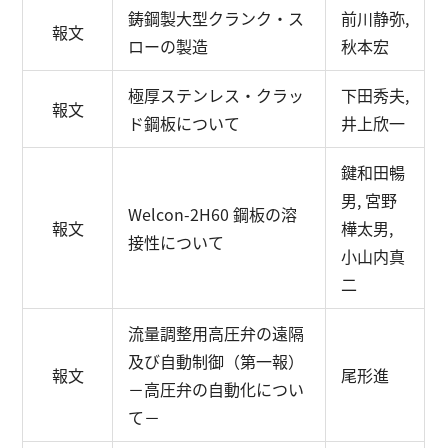
鋳鋼製大型クランク・ス
前川静弥,
報文
ローの製造
秋本宏
極厚ステンレス・クラッ
下田秀夫,
報文
ド鋼板について
井上欣一
鍵和田暢
男, 宮野
Welcon-2H60 鋼板の溶
報文
樺太男,
接性について
小山内真
二
流量調整用高圧弁の遠隔
及び自動制御（第一報）
報文
尾形進
－高圧弁の自動化につい
て－