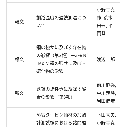
小野寺真
鋼浴温度の連続測温につ
作, 荒木
報文
いて
田豊, 平
岡登
鋼の強サに及ぼす介在物
の影響（第2報）
－3% Ni
報文
渡辺十郎
-Mo-V 鋼の強サに及ぼす
硫化物の影響－
前川静弥,
鉄鋼の諸性質に及ぼす酸
報文
中川義隆,
素の影響（第3報）
岩田健宏
蒸気タービン軸材の加熱
下田秀夫,
計測試験における諸問題
小野寺真