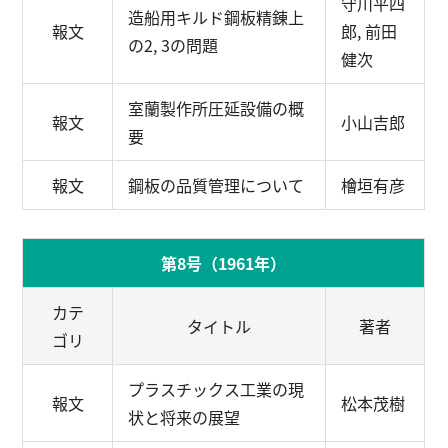
守川平四
造船用キルド鋼板精錬上
報文
郎, 前田
の2, 3の問題
健次
室蘭製作所圧延設備の概
報文
小山吉郎
要
報文
鋼板の品質管理について
檜垣有彦
第8号（1961年）
カテ
タイトル
著者
ゴリ
プラスチックス工業の現
報文
松本茂樹
状と将来の展望