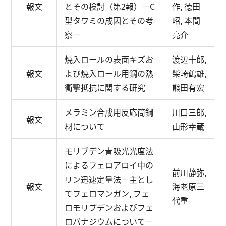
報文
とその検討（第2報）
－C
作, 徳田
型タワミの成因とその考
昭, 本間
察－
亮介
焼入ロールの表面キズお
渡辺十郎,
報文
よび焼入ロール用鋼の熱
柴崎鶴雄,
衝撃抵抗に関する研究
熊田有宏
メラミン合成用反応筒鋼
川口三郎,
報文
材について
山形幸蔵
モリブデン青吸光光度法
によるフェロアロイ中の
前川静弥,
リン迅速定量法
－主とし
報文
海老原三
てフェロマンガン, フェ
代重
ロモリブデンおよびフェ
ロバナジウムについて－