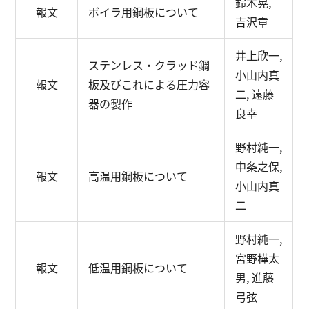
鈴木晃,
報文
ボイラ用鋼板について
吉沢章
井上欣一,
ステンレス・クラッド鋼
小山内真
報文
板及びこれによる圧力容
二, 遠藤
器の製作
良幸
野村純一,
中条之保,
報文
高温用鋼板について
小山内真
二
野村純一,
宮野樺太
報文
低温用鋼板について
男, 進藤
弓弦