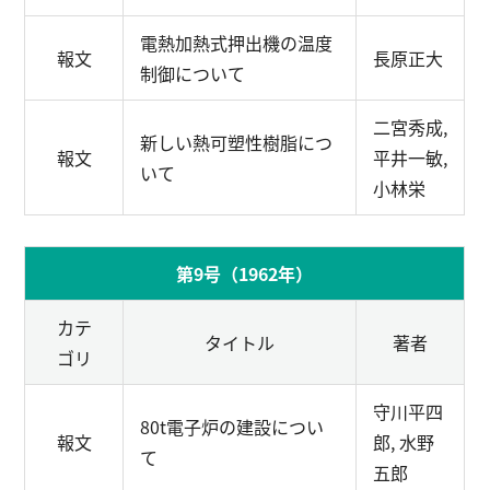
電熱加熱式押出機の温度
報文
長原正大
制御について
二宮秀成,
新しい熱可塑性樹脂につ
報文
平井一敏,
いて
小林栄
第9号（1962年）
カテ
タイトル
著者
ゴリ
守川平四
80t電子炉の建設につい
報文
郎, 水野
て
五郎