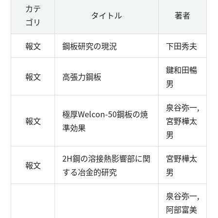
カテ
タイトル
著者
ゴリ
報文
鋼板研究の現況
下田秀夫
鍵和田暢
報文
高張力鋼板
男
泉谷弥一,
極厚Welcon-50鋼板の焼
報文
宮野樺太
準効果
男
2H鋼の溶接熱影響部に関
宮野樺太
報文
する冶金的研究
男
泉谷弥一,
阿部富美