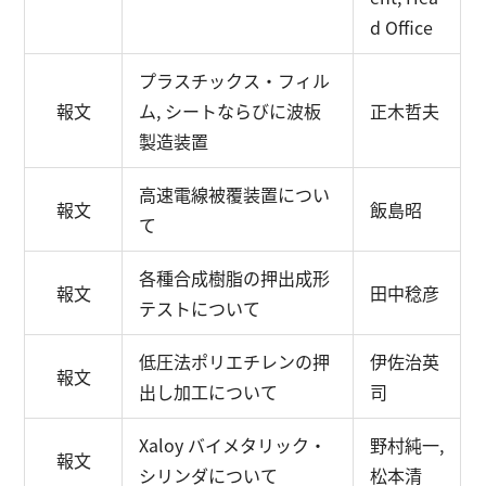
d Office
プラスチックス・フィル
報文
ム, シートならびに波板
正木哲夫
製造装置
高速電線被覆装置につい
報文
飯島昭
て
各種合成樹脂の押出成形
報文
田中稔彦
テストについて
低圧法ポリエチレンの押
伊佐治英
報文
出し加工について
司
Xaloy バイメタリック・
野村純一,
報文
シリンダについて
松本清