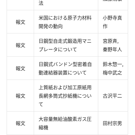
法
米国における原子力材料
小野寺真
報文
開発の動向
作
日鋼型自走式鍛造用マニ
宮原斉,
報文
プレータについて
秦野年人
日鋼式バンドン型密着自
鈴木惣一,
報文
動連結器装置について
梅中武之
上質紙および加工原紙用
報文
長網多筒式抄紙機につい
古沢平二
て
大容量無給油酸素ガス圧
報文
田村宗男
縮機