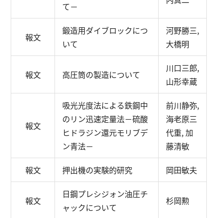
て－
鍛造用ダイブロックにつ
河野勝三,
報文
いて
大橋明
川口三郎,
報文
高圧筒の製造について
山形幸蔵
吸光光度法による鉄鋼中
前川静弥,
のリン迅速定量法
－硫酸
海老原三
報文
ヒドラジン還元モリブデ
代重, 加
ン青法－
藤清敏
報文
押出機の実験的研究
岡田敏夫
日鋼プレシジォン油圧チ
報文
杉岡勲
ャックについて