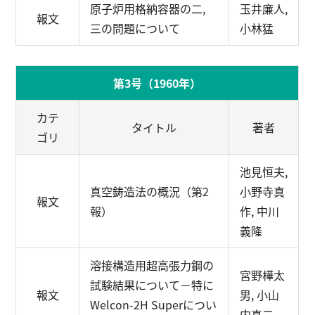
原子炉用格納容器の二,
玉井廉人,
報文
三の問題について
小林猛
第3号（1960年）
カテ
タイトル
著者
ゴリ
池見恒夫,
真空鋳造法の概況（第2
小野寺真
報文
報）
作, 中川
義隆
溶接構造用超高張力鋼の
宮野樺太
試験結果について
－特に
報文
男, 小山
Welcon-2H Superについ
内真二