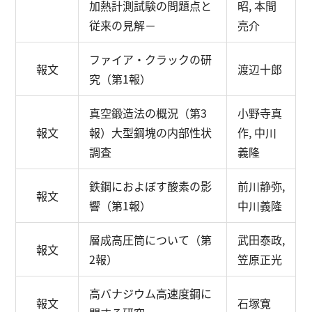
加熱計測試験の問題点と
昭, 本間
従来の見解－
亮介
ファイア・クラックの研
報文
渡辺十郎
究（第1報）
真空鍛造法の概況（第3
小野寺真
報文
報）
大型鋼塊の内部性状
作, 中川
調査
義隆
鉄鋼におよぼす酸素の影
前川静弥,
報文
響（第1報）
中川義隆
層成高圧筒について（第
武田泰政,
報文
2報）
笠原正光
高バナジウム高速度鋼に
報文
石塚寛