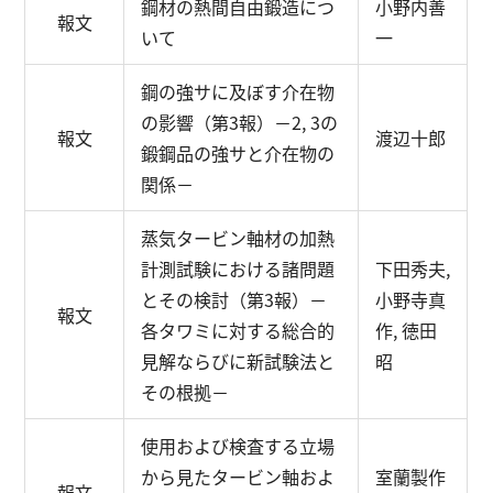
鋼材の熱間自由鍛造につ
小野内善
報文
いて
一
鋼の強サに及ぼす介在物
の影響（第3報）
－2, 3の
報文
渡辺十郎
鍛鋼品の強サと介在物の
関係－
蒸気タービン軸材の加熱
計測試験における諸問題
下田秀夫,
とその検討（第3報）
－
小野寺真
報文
各タワミに対する総合的
作, 徳田
見解ならびに新試験法と
昭
その根拠－
使用および検査する立場
から見たタービン軸およ
室蘭製作
報文