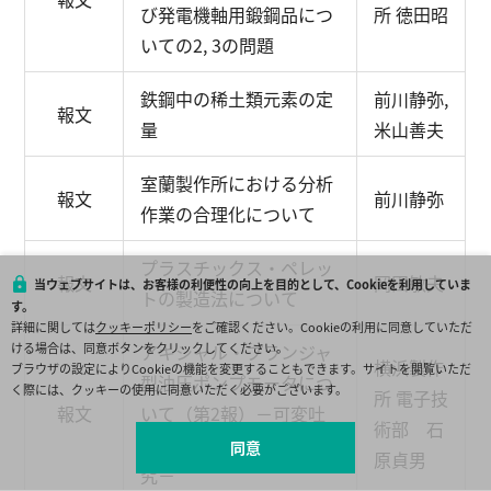
び発電機軸用鍛鋼品につ
所 徳田昭
いての2, 3の問題
鉄鋼中の稀土類元素の定
前川静弥,
報文
量
米山善夫
室蘭製作所における分析
報文
前川静弥
作業の合理化について
プラスチックス・ペレッ
報文
岡田敏夫
当ウェブサイトは、お客様の利便性の向上を目的として、Cookieを利用していま
トの製造法について
す。
詳細に関しては
クッキーポリシー
をご確認ください。Cookieの利用に同意していただ
ける場合は、同意ボタンをクリックしてください。
アキシャル・プランジャ
横浜製作
ブラウザの設定によりCookieの機能を変更することもできます。サイトを閲覧いただ
型油圧ポンプモータにつ
く際には、クッキーの使用に同意いただく必要がございます。
所 電子技
報文
いて（第2報）
－可変吐
術部 石
出量ポンプの操作力の研
同意
原貞男
究－