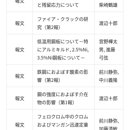
報文
と残留応力について
柴崎鶴雄
ファイア・クラックの研
報文
渡辺十郎
究（第2報）
低温用鋼板について
－特
宮野樺太
報文
にアルミキルド, 2.5%Ni,
男, 進藤
3.5%Ni鋼板について－
弓弦
鉄鋼におよぼす酸素の影
前川静弥,
報文
響（第2報）
中川義隆
鋼の強度におよぼす介在
報文
渡辺十郎
物の影響（第1報）
フェロクロム中のクロム
前川静弥,
報文
およびマンガン迅速定量
加藤清敏