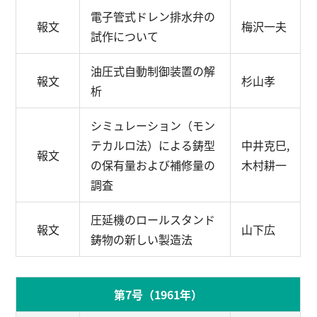
電子管式ドレン排水弁の
報文
梅沢一夫
試作について
油圧式自動制御装置の解
報文
杉山孝
析
シミュレーション（モン
テカルロ法）による鋳型
中井克巳,
報文
の保有量および補修量の
木村耕一
調査
圧延機のロールスタンド
報文
山下広
鋳物の新しい製造法
第7号（1961年）