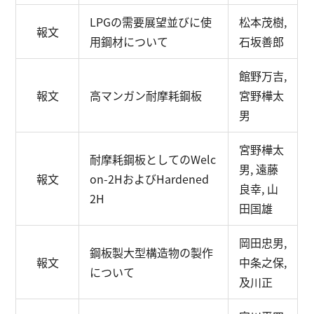
LPGの需要展望並びに使
松本茂樹,
報文
用鋼材について
石坂善郎
館野万吉,
報文
高マンガン耐摩耗鋼板
宮野樺太
男
宮野樺太
耐摩耗鋼板としてのWelc
男, 遠藤
報文
on-2HおよびHardened
良幸, 山
2H
田国雄
岡田忠男,
鋼板製大型構造物の製作
報文
中条之保,
について
及川正