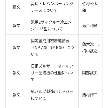
高速トレパンボーリング
竹村公太
報文
レースについて
郎
汎用2サイクル空冷エン
報文
瀬戸利通
ジンH5型について
固定編成用密着連結器
鈴木惣一,
報文
（NP-A型, NP-B型）につ
梅中武之
いて
日鋼ズルザー・オイルフ
報文
リー圧縮機の性能につい
阿部武夫
て
紙パルプ製造用チッパー
報文
西村脩二
について