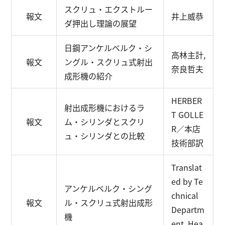
スクリュ・エクストルー
報文
井上威恭
ダ押出し理論の展望
日鋼アンケルベルク・シ
高林主計,
報文
ングル・スクリュ式射出
奈良哲夫
成形機の紹介
HERBER
射出成形機におけるラ
T GOLLE
報文
ム・シリンダとスクリ
R／本店
ュ・シリンダとの比較
技術部訳
Translat
ed by Te
アンケルベルク・シング
chnical
報文
ル・スクリュ式射出成形
Departm
機
ent, Hea