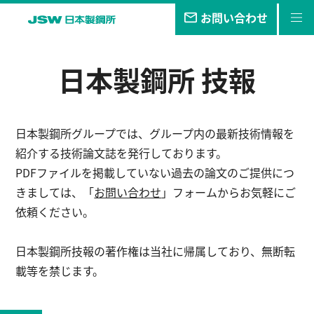
お問い合わせ
私たちの
目指す未来
日本製鋼所 技報
事業・
製品
技報
日本製鋼所グループでは、グループ内の最新技術情報を
企業情報
紹介する技術論文誌を発行しております。
PDFファイルを掲載していない過去の論文のご提供につ
サステナビリティ
きましては、「
お問い合わせ
」フォームからお気軽にご
依頼ください。
株主・
投資家情報
日本製鋼所技報の著作権は当社に帰属しており、無断転
採用
情報
載等を禁じます。