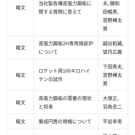
当社製各種高張力鋼板に
夫, 鍵和
報文
関する質問に答えて
田暢男,
宮野樺太
男
高張力鋼板2H専用焼戻炉
越谷粕蔵,
報文
について
望月広義
下田秀夫,
ロケット用100キロハイ
報文
宮野樺太
テンの試作
男
高張力鋼板の需要の現状
大塚正,
報文
と将来
羽鳥忠二
報文
層成円筒の規格について
平岩幸男