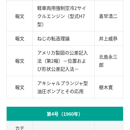
軽車両用強制空冷2サイ
報文
クルエンジン（型式H7
喜早清二
型）
報文
ねじの転造理論
井上威恭
アメリカ製図の公差記入
北島永三
報文
法（第2報）
－位置およ
郎
び形状公差記入法－
アキシャルプランジャ型
報文
榧木寛
油圧ポンプとその応用
第4号（1960年）
カテ