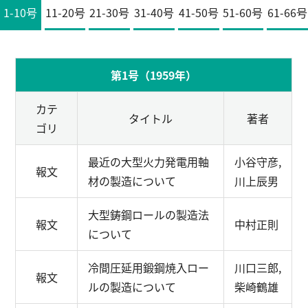
1-10号
11-20号
21-30号
31-40号
41-50号
51-60号
61-66号
English
お問い合わせ
第1号（1959年）
カテ
タイトル
著者
ゴリ
最近の大型火力発電用軸
小谷守彦,
報文
材の製造について
川上辰男
大型鋳鋼ロールの製造法
報文
中村正則
について
冷間圧延用鍛鋼焼入ロー
川口三郎,
報文
ルの製造について
柴崎鶴雄