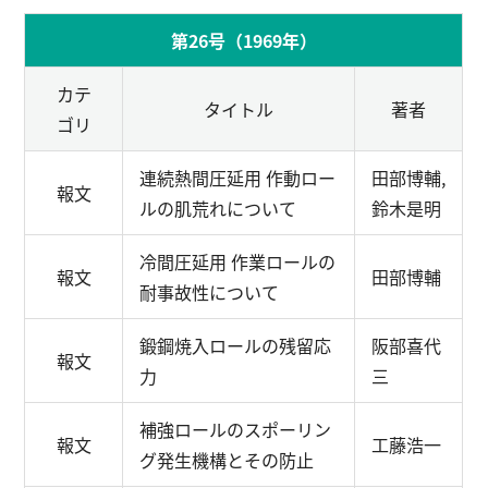
第26号（1969年）
カテ
タイトル
著者
ゴリ
連続熱間圧延用 作動ロー
田部博輔,
報文
ルの肌荒れについて
鈴木是明
冷間圧延用 作業ロールの
報文
田部博輔
耐事故性について
鍛鋼焼入ロールの残留応
阪部喜代
報文
力
三
補強ロールのスポーリン
報文
工藤浩一
グ発生機構とその防止