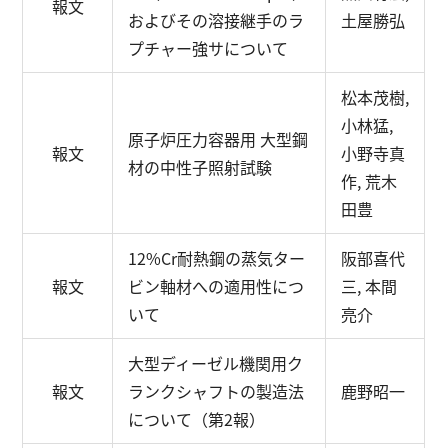
報文
およびその溶接継手のラ
土屋勝弘
プチャー強サについて
松本茂樹,
小林猛,
原子炉圧力容器用 大型鋼
報文
小野寺真
材の中性子照射試験
作, 荒木
田豊
12%Cr耐熱鋼の蒸気ター
阪部喜代
報文
ビン軸材への適用性につ
三, 本間
いて
亮介
大型ディーゼル機関用ク
報文
ランクシャフトの製造法
鹿野昭一
について（第2報）