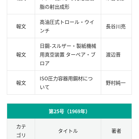
脂の射出成形
高油圧式トロール・ウイ
報文
長谷川亮
ンチ
日鋼-スルザー・製紙機械
報文
用真空装置 ターベア・ブ
渡辺晋
ロア
ISO圧力容器用鋼材につ
報文
野村純一
いて
第25号（1969年）
カテ
タイトル
著者
ゴリ