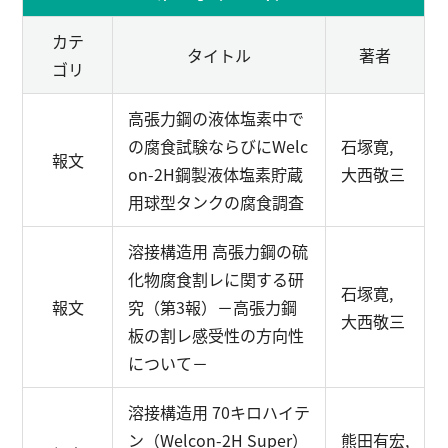
カテ
タイトル
著者
ゴリ
高張力鋼の液体塩素中で
の腐食試験ならびにWelc
石塚寛,
報文
on-2H鋼製液体塩素貯蔵
大西敬三
用球型タンクの腐食調査
溶接構造用 高張力鋼の硫
化物腐食割レに関する研
石塚寛,
報文
究（第3報）
－高張力鋼
大西敬三
板の割レ感受性の方向性
について－
溶接構造用 70キロハイテ
ン（Welcon-2H Super）
熊田有宏,