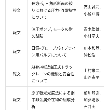
長方形, 三角形断面の絞
高山誠司,
報文
りにおける圧力-流量特性
小曾戸博
について
油圧ポンプ, モータの耐
青木繁雄,
報文
久試験
小林靖夫
日鋼-グローブパイプライ
川本和登,
報文
ン用バルブについて
沖松浩
AMK-40型油圧式トラッ
上村栄二,
報文
クレーンの機能と安全性
山路憲平
について
原子吸光光度法による鋼
前川静弥,
報文
中非金属介在物の組成分
加藤清敏,
析
石井実