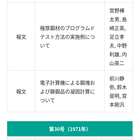
宮野樺
太男, 島
極厚鋼材のプログラムド
崎正英,
報文
テスト方法の実施例につ
足立孝
いて
夫, 中野
利雄, 内
山英二
前川静
電子計算機による鋼塊お
弥, 鈴木
報文
よび鋳鋼品の凝固計算に
是明, 宮
ついて
本剛汎
第30号（1971年）