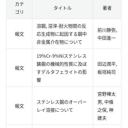
カテ
タイトル
著者
ゴリ
溶鋼, 溶滓-耐火物間の反
前川静弥,
報文
応生成物に起因する鋼中
中田進一
非金属介在物について
19%Cr-9%Niステンレス
鋳鋼の機械的性質に及ぼ
田辺潤平,
報文
すデルタフェライトの影
板垣純司
響
宮野樺太
ステンレス鋼のオーバー
男, 中條
報文
レイ溶接について
之保, 神
建夫