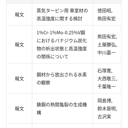
蒸気タービン用 車室材の
徳田昭,
報文
高温強度に関する検討
熊田有宏
1%Cr-1%Mo-0.25%V鋼
熊田有宏,
におけるバナジウム炭化
報文
土屋勝弘,
物の析出状態と高温強度
中川嘉一
の関係について
石塚寛,
鋼材から放出される水素
報文
大西敬三,
の観察
千葉隆一
岡島博,
鋳鋼の熱間亀裂の生成機
報文
鈴木是明,
構
古沢実