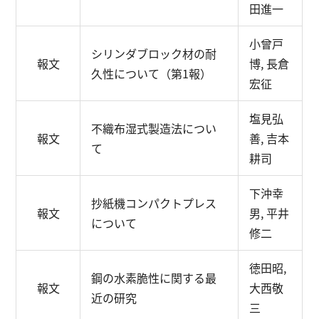
田進一
小曾戸
シリンダブロック材の耐
報文
博, 長倉
久性について（第1報）
宏征
塩見弘
不織布湿式製造法につい
報文
善, 吉本
て
耕司
下沖幸
抄紙機コンパクトプレス
報文
男, 平井
について
修二
徳田昭,
鋼の水素脆性に関する最
報文
大西敬
近の研究
三