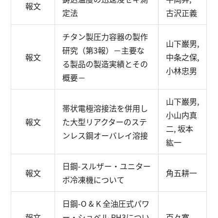
報文
定法
古沢正義
チタン製圧力容器の製作
山下巌男,
研究（第3報）
－主要な
報文
中条之保,
る製品の製造実績とその
小林忠男
概要－
山下巌男,
帯状電極溶接法を併用し
小山内真
報文
た大型リアクターのステ
二, 坂本
ンレス鋼オーバレイ溶接
紘一
日鋼-スルザー・ユニター
報文
角五耕一
ボ冷凍機について
日鋼-O & K 全油圧式パワ
報文
ー・ショベル RH3につい
百々寛