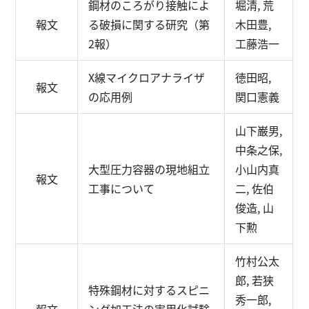
鋼材のころがり接触によ
堀清, 荒
報文
る破損に関する研究（第
木田豊,
2報）
工藤浩一
X線マイクロアナライザ
徳田昭,
報文
の応用例
関口憲義
山下巌男,
中条之保,
大型圧力容器の現地組立
小山内真
報文
工事について
二, 佐伯
俊造, 山
下勲
竹村公太
郎, 若狭
特殊鋼材に対するスピニ
秀一郎,