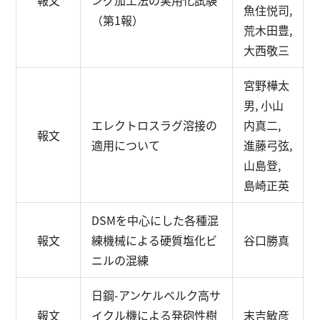
報文
ング加工法の実用化試験
魚住悦司,
（第1報）
荒木田豊,
大西敬三
宮野樺太
男, 小山
エレクトロスラグ溶接の
内真二,
報文
適用について
進藤弓弦,
山島登,
島崎正英
DSMを中心にした各種混
報文
練機械による硬質塩化ビ
谷口勝真
ニルの混練
日鋼-アンケルベルク高サ
報文
イクル機による発砲性樹
末吉敏彦