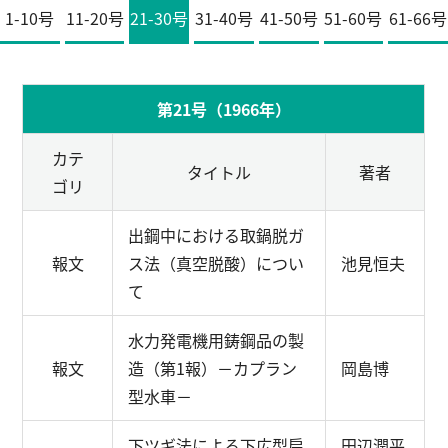
1-10号
11-20号
21-30号
31-40号
41-50号
51-60号
61-66号
English
お問い合わせ
第21号（1966年）
カテ
タイトル
著者
ゴリ
出鋼中における取鍋脱ガ
報文
ス法（真空脱酸）につい
池見恒夫
て
水力発電機用鋳鋼品の製
報文
造（第1報）
－カプラン
岡島博
型水車－
下ツギ法による下広型扁
田辺潤平,