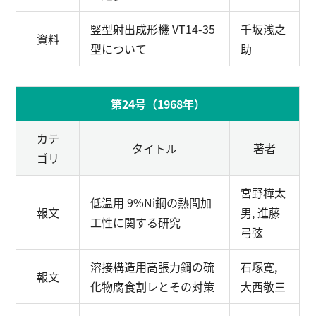
竪型射出成形機 VT14-35
千坂浅之
資料
型について
助
第24号（1968年）
カテ
タイトル
著者
ゴリ
宮野樺太
低温用 9%Ni鋼の熱間加
報文
男, 進藤
工性に関する研究
弓弦
溶接構造用高張力鋼の硫
石塚寛,
報文
化物腐食割レとその対策
大西敬三