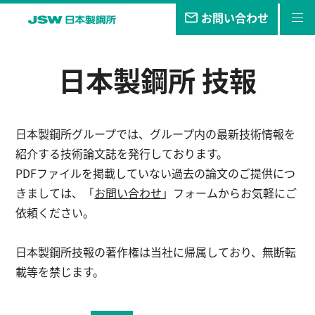
お問い合わせ
私たちの
目指す未来
日本製鋼所 技報
事業・
製品
技報
日本製鋼所グループでは、グループ内の最新技術情報を
企業情報
紹介する技術論文誌を発行しております。
PDFファイルを掲載していない過去の論文のご提供につ
サステナビリティ
きましては、「
お問い合わせ
」フォームからお気軽にご
依頼ください。
株主・
投資家情報
日本製鋼所技報の著作権は当社に帰属しており、無断転
採用
情報
載等を禁じます。