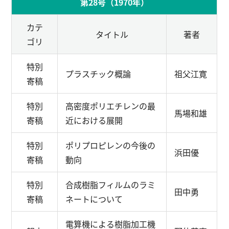
第28号（1970年）
カテ
タイトル
著者
ゴリ
特別
プラスチック概論
祖父江寛
寄稿
特別
高密度ポリエチレンの最
馬場和雄
寄稿
近における展開
特別
ポリプロピレンの今後の
浜田優
寄稿
動向
特別
合成樹脂フィルムのラミ
田中勇
寄稿
ネートについて
電算機による樹脂加工機