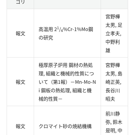
ゴリ
宮野樺
太男, 足
1
高温用 2
/
%Cr-1%Mo鋼
4
報文
立孝夫,
の研究
中野利
雄
極厚原子炉用 鋼材の熱処
宮野樺
理, 組織と機械的性質につ
太男, 島
報文
いて（第1報）
－Mn-Mo-N
崎正英,
i 鋼板の熱処理, 組織と機
長谷川
械的性質－
昭夫
前川静
弥, 鈴木
報文
クロマイト砂の焼結機構
是明, 中