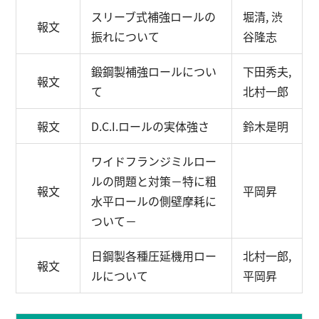
スリーブ式補強ロールの
堀清, 渋
報文
振れについて
谷隆志
鍛鋼製補強ロールについ
下田秀夫,
報文
て
北村一郎
報文
D.C.I.ロールの実体強さ
鈴木是明
ワイドフランジミルロー
ルの問題と対策
－特に粗
報文
平岡昇
水平ロールの側壁摩耗に
ついて－
日鋼製各種圧延機用ロー
北村一郎,
報文
ルについて
平岡昇