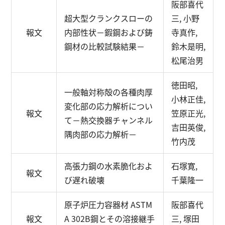
阪部喜代
超大型クランクスローの
三, 小野
報文
内部性状
－鍜鋼および鋳
寺真作,
鋼材の比較試験結果－
鈴木是明,
松尾治男
徳田昭,
一般軸対称殻の各種肉厚
小林正佳,
変化部の応力解析につい
報文
笠原正光,
て
－熱交換器チャンネル
吉田英俊,
隅肉部の応力解析－
竹内茂
高張力鋼の水素脆化およ
石塚寛,
報文
び遅れ破壊
千葉隆一
原子炉圧力容器材 ASTM
阪部喜代
報文
A 302B鋼とその溶接継手
三, 塚田