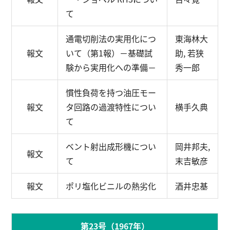
て
通電切削法の実用化につ
東海林大
報文
いて（第1報）
－基礎試
助, 若狭
験から実用化への準備－
秀一郎
慣性負荷を持つ油圧モー
報文
タ回路の過渡特性につい
横手久典
て
ベント射出成形機につい
岡井邦夫,
報文
て
末吉敏彦
報文
ポリ塩化ビニルの熱劣化
酒井忠基
第23号（1967年）