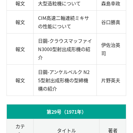
報文
大型造粒機について
森島幸政
CIM高速二軸連続ミキサ
報文
谷口勝真
の性能について
日鋼-クラウスマッファイ
伊佐治英
報文
N3000型射出成形機の紹
司
介
日鋼-アンケルベルク N2
報文
5型射出成形機の型締機
片野英夫
構の紹介
第29号（1971年）
カテ
タイトル
著者