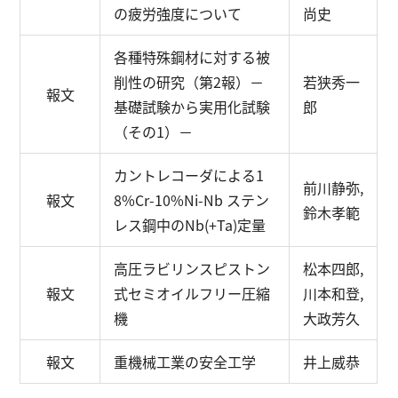
の疲労強度について
尚史
各種特殊鋼材に対する被
削性の研究（第2報）
－
若狭秀一
報文
基礎試験から実用化試験
郎
（その1）－
カントレコーダによる1
前川静弥,
報文
8%Cr-10%Ni-Nb ステン
鈴木孝範
レス鋼中のNb(+Ta)定量
高圧ラビリンスピストン
松本四郎,
報文
式セミオイルフリー圧縮
川本和登,
機
大政芳久
報文
重機械工業の安全工学
井上威恭