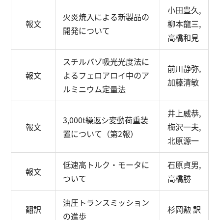
小田豊久,
火炎焼入による新製品の
報文
柳本龍三,
開発について
高橋和見
スチルバゾ吸光光度法に
前川静弥,
報文
よるフェロアロイ中のア
加藤清敏
ルミニウム定量法
井上威恭,
3,000t繰返シ変動荷重装
報文
梅沢一夫,
置について（第2報）
北原源一
低速高トルク・モータに
石原貞男,
報文
ついて
高橋勝
油圧トランスミッション
翻訳
杉岡勲 訳
の進歩