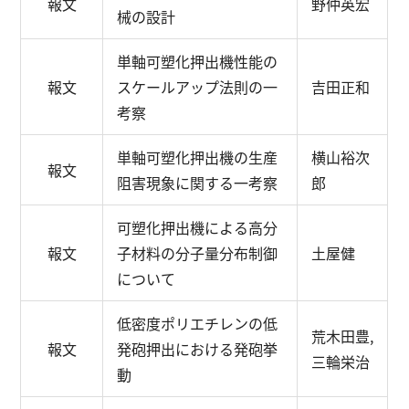
報文
野仲英宏
械の設計
単軸可塑化押出機性能の
報文
スケールアップ法則の一
吉田正和
考察
単軸可塑化押出機の生産
横山裕次
報文
阻害現象に関する一考察
郎
可塑化押出機による高分
報文
子材料の分子量分布制御
土屋健
について
低密度ポリエチレンの低
荒木田豊,
報文
発砲押出における発砲挙
三輪栄治
動