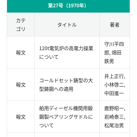
第27号（1970年）
カテ
タイトル
著者
ゴリ
守川平四
120t電気炉の高電力操業
報文
郎, 畑田
について
鉄男
井上正行,
コールドセット鋳型の大
報文
小林啓二,
型鋳鋼への適用
中田進一
舶用ディーゼル機関用鍛
鹿野昭一,
報文
鋼製ベアリングサドルに
岩崎泰三,
ついて
松尾治男