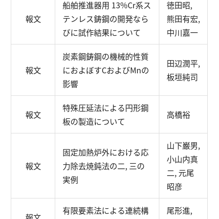
船舶推進器用 13%Cr系ス
徳田昭,
報文
テンレス鋳鋼の開発なら
熊田有宏,
びに試作結果について
中川嘉一
炭素鋼鋳鋼の機械的性質
田辺潤平,
報文
におよぼすCおよびMnの
板垣純司
影響
特殊圧延法による円形鋼
報文
高橋裕
板の製造について
山下巌男,
固定加熱炉外における応
小山内真
報文
力除去焼鈍法の二, 三の
二, 元尾
実例
昭彦
有限要素法による連続構
尾形進,
報文