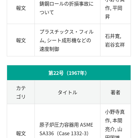
鋳鋼ロールの折損事故に
報文
作, 平岡
ついて
昇
プラスチックス・フィル
石井寛,
報文
ム, シート成形機などの
岩谷玄祥
速度制御
第22号（1967年）
カテ
タイトル
著者
ゴリ
小野寺真
作, 本間
原子炉圧力容器用 ASME
亮介, 山
報文
SA336（Case 1332-3）
田国雄,