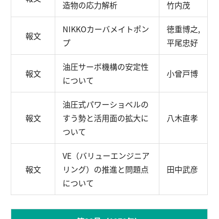
造物の応力解析
竹内茂
NIKKOカーバメイトポン
徳重博之,
報文
プ
平尾忠好
油圧サーボ機構の安定性
報文
小曾戸博
について
油圧式パワーショベルの
報文
すう勢と活用面の拡大に
八木直孝
ついて
VE（バリューエンジニア
報文
リング）の推進と問題点
田中武彦
について