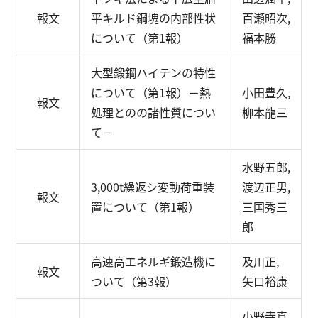
報文
平キルド鋼塊の内部性状
百瀬昭次,
について（第1報）
福本勝
大型鍛鋼ハイテンの特性
について（第1報）
－熱
小田豊久,
報文
処理とのの諸性質につい
柳本龍三
て－
水野五郎,
3,000t繰返シ変動荷重装
渡辺正男,
報文
置について（第1報）
三国秀三
郎
高速高エネルギ鍛造機に
及川正,
報文
ついて（第3報）
矢口裕康
小野寺真