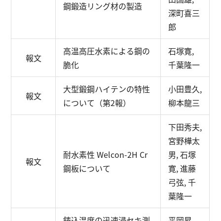
鋼鍛造リング材の製造
深町喜三
郎
高温高圧水素による鋼の
石塚寛,
報文
脆化
千葉隆一
大型鍛鋼ハイテンの特性
小田豊久,
報文
について（第2報）
柳本龍三
下田秀夫,
宮野樺太
耐水素性 Welcon-2H Cr
男, 石塚
報文
鋼板について
寛, 進藤
弓弦, 千
葉隆一
鋳込温度の迅速浸セキ測
平岡昇,