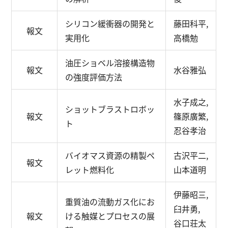
シリコン緩衝器の開発と
藤田科平,
報文
実用化
高橋勉
油圧ショベル溶接構造物
報文
水谷雅弘
の強度評価方法
水子成之,
ショットブラストロボッ
報文
篠原廣繁,
ト
忍谷孝治
バイオマス資源の精製ペ
古沢平二,
報文
レット燃料化
山本道明
伊藤昭三,
重質油の流動ガス化にお
臼井勇,
報文
ける触媒とプロセスの展
谷口荘太