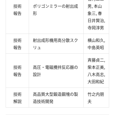
技術
ポリゴンミラーの射出成
男, 本山
報告
形
象三, 春
日井賢治,
寺岡淳男
技術
射出成形機用高分散スク
横山和久,
報告
リュ
中島英昭
斉藤貞二,
技術
高圧・電磁攪拌反応器の
柴本正美,
報告
設計
八木高志,
大田和紀
技術
高品質大型鍛造鋼塊の製
竹之内朋
解説
造技術開発
夫