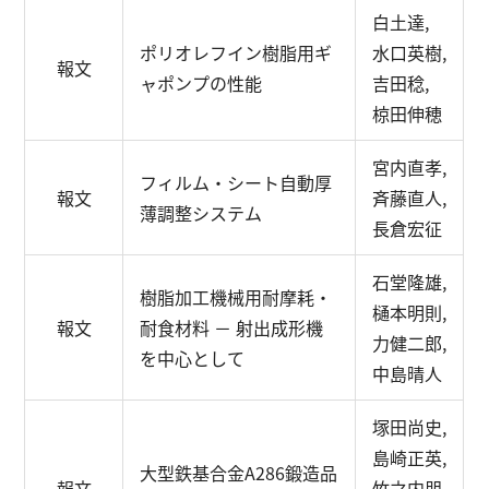
白土達,
ポリオレフイン樹脂用ギ
水口英樹,
報文
ャポンプの性能
吉田稔,
椋田伸穂
宮内直孝,
フィルム・シート自動厚
報文
斉藤直人,
薄調整システム
長倉宏征
石堂隆雄,
樹脂加工機械用耐摩耗・
樋本明則,
報文
耐食材料 － 射出成形機
力健二郎,
を中心として
中島晴人
塚田尚史,
島崎正英,
大型鉄基合金A286鍛造品
報文
竹之内朋