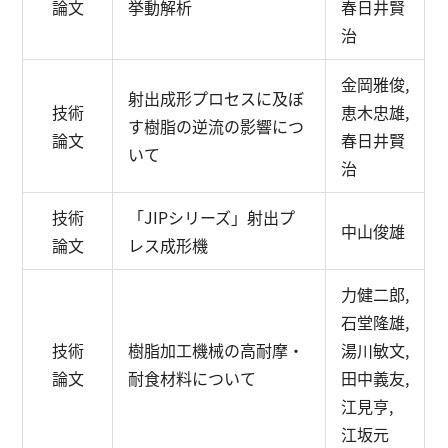
論文
挙動解析
春日井賢
治
金岡雅俊,
射出成形プロセスに及ぼ
技術
恵木忠雄,
す樹脂の逆流の影響につ
論文
春日井賢
いて
治
技術
「JIPシリーズ」射出プ
中山俊雄
論文
レス成形機
力健二郎,
石堂隆雄,
技術
樹脂加工機械の高耐摩・
湯川敏文,
論文
耐食材料について
田中義友,
江見亨,
江坂元