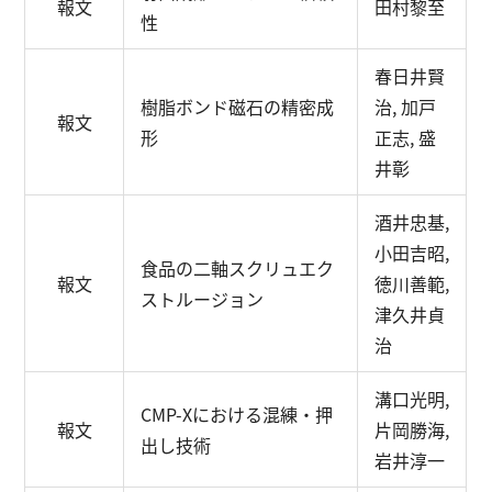
報文
田村黎至
性
春日井賢
樹脂ボンド磁石の精密成
治, 加戸
報文
形
正志, 盛
井彰
酒井忠基,
小田吉昭,
食品の二軸スクリュエク
報文
徳川善範,
ストルージョン
津久井貞
治
溝口光明,
CMP-Xにおける混練・押
報文
片岡勝海,
出し技術
岩井淳一