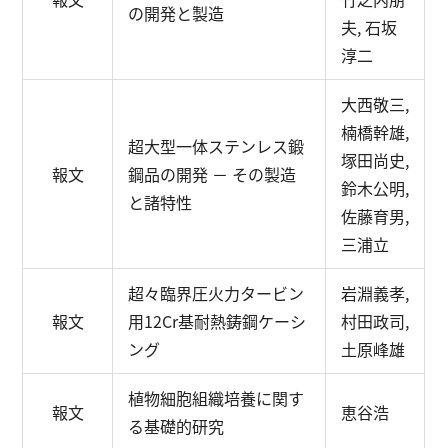
の開発と製造
夫, 石坂
淳二
大西敬三,
楠橋幹雄,
超大型一体ステンレス鍛
塚田尚史,
報文
鋼品の開発 － その製造
鈴木公明,
と諸特性
佐藤育男,
三浦立
超々臨界圧火力タービン
岩淵義孝,
報文
用12Cr基耐熱鋳鋼ケーシ
村田政司,
ング
土原峰雄
植物細胞組織培養に関す
報文
恵谷浩
る基礎的研究