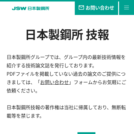
お問い合わせ
私たちの
目指す未来
日本製鋼所 技報
事業・
製品
技報
日本製鋼所グループでは、グループ内の最新技術情報を
企業情報
紹介する技術論文誌を発行しております。
PDFファイルを掲載していない過去の論文のご提供につ
サステナビリティ
きましては、「
お問い合わせ
」フォームからお気軽にご
依頼ください。
株主・
投資家情報
日本製鋼所技報の著作権は当社に帰属しており、無断転
採用
情報
載等を禁じます。