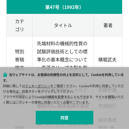
第47号（1992年）
カテ
タイトル
著者
ゴリ
先端材料の機械的性質の
特別
試験評価技術としての標
寄稿
準化の基本概念について
横堀武夫
論文
－高温クリープき裂を例
にとって－
当ウェブサイトは、お客様の利便性の向上を目的として、Cookieを利用していま
す。
詳細に関しては
クッキーポリシー
をご確認ください。Cookieの利用に同意していただ
圧力容器用鋼のシャルピ
岩舘忠雄,
ける場合は、同意ボタンをクリックしてください。
技術
ー衝撃試験結果からの破
田中泰彦,
ブラウザの設定によりCookieの機能を変更することもできます。サイトを閲覧いただ
論文
く際には、クッキーの使用に同意いただく必要がございます。
壊靱性K
遷移曲線の推定
竹俣裕行
IC
同意
田中泰彦,
スーパークリーン2.5%Ni
技術
東司, 池