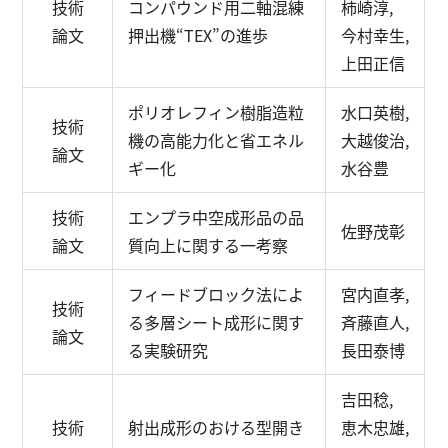
技術
コンパウンド用二軸混練
柿崎淳,
論文
押出機“TEX”の進歩
今村幸生,
上田正信
ポリオレフィン樹脂造粒
水口英樹,
技術
機の高能力化と省エネル
大越俊治,
論文
ギー化
水谷豊
技術
エンプラ中空成形品の品
佐野茂彰
論文
質向上に関する一考察
フィードブロック法によ
宮内直孝,
技術
る多層シート成形に関す
斉藤直人,
論文
る実験研究
長田泰博
吉田稔,
技術
射出成形のおける型開き
恵木忠雄,