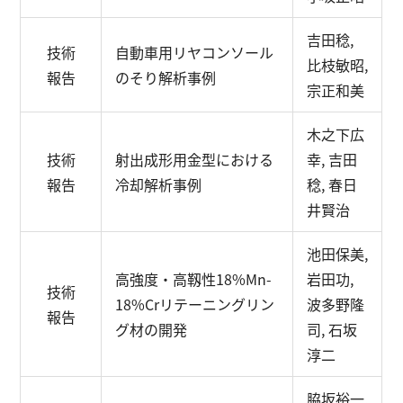
吉田稔,
技術
自動車用リヤコンソール
比枝敏昭,
報告
のそり解析事例
宗正和美
木之下広
技術
射出成形用金型における
幸, 吉田
報告
冷却解析事例
稔, 春日
井賢治
池田保美,
高強度・高靱性18%Mn-
岩田功,
技術
18%Crリテーニングリン
波多野隆
報告
グ材の開発
司, 石坂
淳二
脇坂裕一,