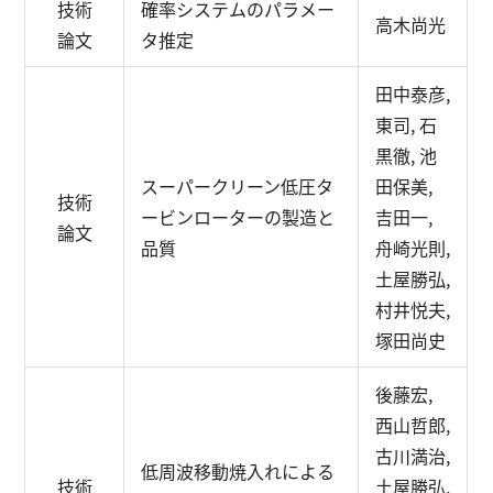
技術
確率システムのパラメー
高木尚光
論文
タ推定
田中泰彦,
東司, 石
黒徹, 池
スーパークリーン低圧タ
田保美,
技術
ービンローターの製造と
吉田一,
論文
品質
舟崎光則,
土屋勝弘,
村井悦夫,
塚田尚史
後藤宏,
西山哲郎,
古川満治,
低周波移動焼入れによる
技術
土屋勝弘,