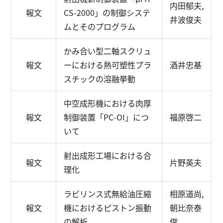
内田郁夫,
報文
CS-2000」の制御システ
井波俊夫
ムとそのプログラム
かみ合い型二軸スクリュ
報文
ーにおける熱可塑性プラ
酒井忠基
スチックの溶融挙動
中空成形機における肉厚
報文
制御装置「PC-OI」につ
福原啓二
いて
射出成形工場における合
報文
片野英夫
理化
ラビリンス式無給油圧縮
相原道尚,
報文
機におけるピストン振動
朝比奈泰
の解析
俊