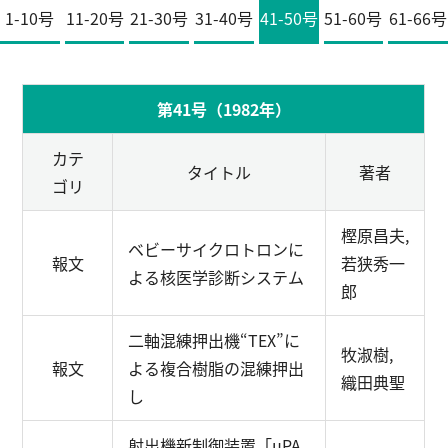
1-10号
11-20号
21-30号
31-40号
41-50号
51-60号
61-66号
English
お問い合わせ
第41号（1982年）
カテ
タイトル
著者
ゴリ
樫原昌夫,
ベビーサイクロトロンに
報文
若狭秀一
よる核医学診断システム
郎
二軸混練押出機“TEX”に
牧淑樹,
報文
よる複合樹脂の混練押出
織田典聖
し
射出機新制御装置「μPA