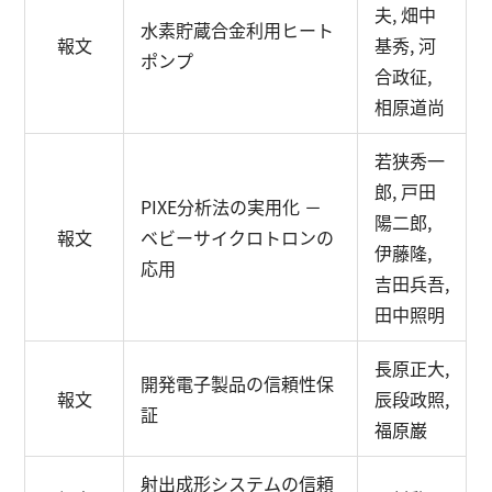
夫, 畑中
水素貯蔵合金利用ヒート
報文
基秀, 河
ポンプ
合政征,
相原道尚
若狭秀一
郎, 戸田
PIXE分析法の実用化 －
陽二郎,
報文
ベビーサイクロトロンの
伊藤隆,
応用
吉田兵吾,
田中照明
長原正大,
開発電子製品の信頼性保
報文
辰段政照,
証
福原巌
射出成形システムの信頼