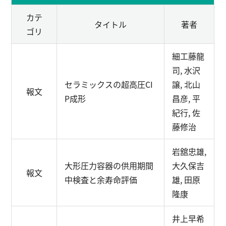
カテ
タイトル
著者
ゴリ
細工藤龍
司, 水沢
セラミックスの超高圧CI
譲, 北山
報文
P成形
昌彦, 平
紀行, 佐
藤修治
岩舘忠雄,
大形圧力容器の供用期間
大久保吉
報文
中検査と余寿命評価
雄, 田原
隆康
井上早希