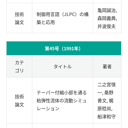
亀岡誠治,
技術
制御用言語（JLPC）の構
森岡義典,
論文
築と応用
井波俊夫
第45号（1991年）
カテ
タイトル
著者
ゴリ
二之宮慎
テーパー付縮小部を通る
一, 桑野
技術
粘弾性流体の流動シミュ
善文, 梶
論文
レーション
原稔尚,
船津和守