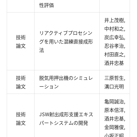
性評価
井上茂樹,
中村和之,
リアクティブプロセシン
技術
炭広幸弘,
グを用いた混練直接成形
論文
忍谷孝治,
法
村田直之,
酒井忠基
技術
脱気用押出機のシミュレ
三原哲生,
論文
ーション
溝口光明
亀岡誠治,
原本信洋,
技術
JSW射出成形支援エキス
酒井忠基,
論文
パートシステムの開発
金岡雅俊,
小坂正昭