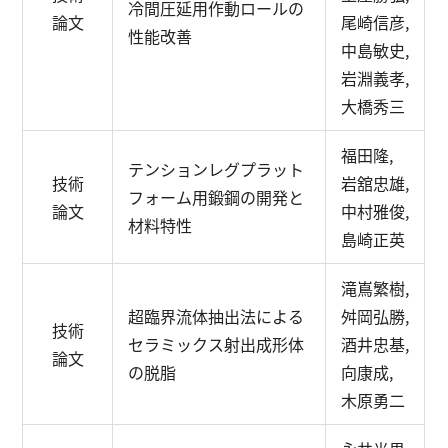
冷間圧延用作動ロールの
論文
尾崎信彦,
性能改善
中島敏史,
岩淵義孝,
大橋秀三
福田隆,
テンションレグプラット
技術
岩舘忠雄,
フォーム用鍛鋼の開発と
論文
中村雅俊,
材料特性
島崎正英
滝嶌繁樹,
超臨界流体抽出法による
舛岡弘勝,
技術
セラミックス射出成形体
酒井忠基,
論文
の脱脂
向康成,
木原勇二