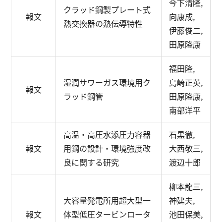
今下清隆,
クラッド鋼製プレート式
報文
向康成,
熱交換器の熱伝導特性
伊藤俊二,
田原隆康
福田隆,
湿潤サワーガス環境用ク
島崎正英,
報文
ラッド鋼管
田原隆康,
南部洋平
高温・高圧水添圧力容器
石黒徹,
報文
用鋼の設計・環境強度改
大西敬三,
良に関する研究
渡辺十郎
柳本龍三,
大容量発電所用超大型一
神建夫,
報文
体型低圧タービンロータ
池田保美,