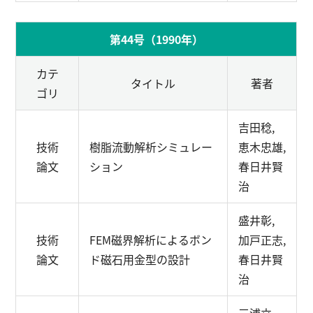
第44号（1990年）
カテ
タイトル
著者
ゴリ
吉田稔,
技術
樹脂流動解析シミュレー
恵木忠雄,
論文
ション
春日井賢
治
盛井彰,
技術
FEM磁界解析によるボン
加戸正志,
論文
ド磁石用金型の設計
春日井賢
治