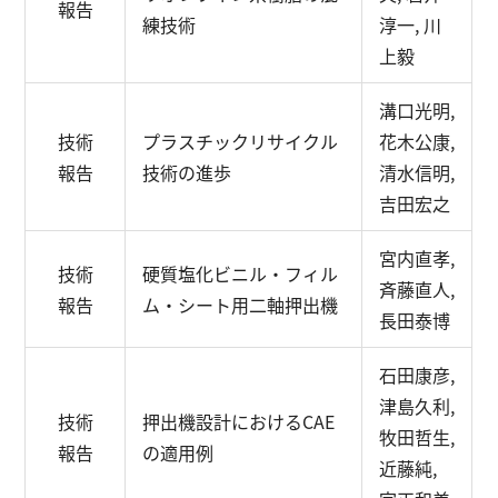
報告
練技術
淳一, 川
上毅
溝口光明,
技術
プラスチックリサイクル
花木公康,
報告
技術の進歩
清水信明,
吉田宏之
宮内直孝,
技術
硬質塩化ビニル・フィル
斉藤直人,
報告
ム・シート用二軸押出機
長田泰博
石田康彦,
津島久利,
技術
押出機設計におけるCAE
牧田哲生,
報告
の適用例
近藤純,