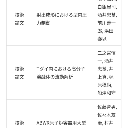
白銀屋司,
技術
射出成形における型内圧
酒井忠基,
論文
力制御
前川善一
郎, 浜田
泰以
二之宮慎
一, 酒井
技術
Tダイ内における高分子
忠基, 井
論文
溶融体の流動解析
上真, 梶
原稔尚,
船津和守
佐藤育男,
佐々木友
技術
ABWR原子炉容器用大型
治, 村井