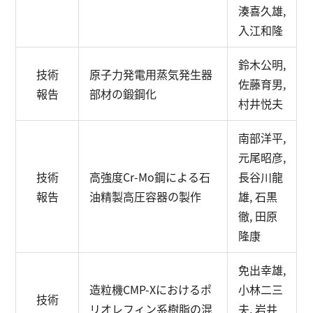
湊喜久雄,
入江和隆
鈴木公明,
技術
原子力発電用蒸気発生器
佐藤育男,
報告
部材の鍛鋼化
村井悦夫
南部洋平,
元尾昭彦,
技術
高強度Cr-Mo鋼による石
長谷川龍
報告
油精製高圧容器の製作
雄, 石黒
徹, 田原
隆康
免出幸雄,
造粒機CMP-Xにおけるポ
小林二三
技術
リオレフィン系樹脂の混
夫, 岩井