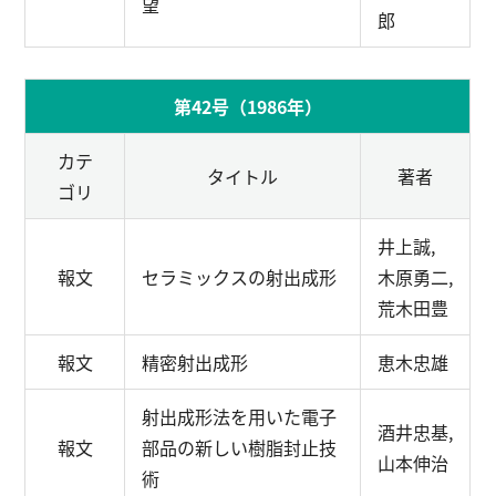
望
郎
第42号（1986年）
カテ
タイトル
著者
ゴリ
井上誠,
報文
セラミックスの射出成形
木原勇二,
荒木田豊
報文
精密射出成形
恵木忠雄
射出成形法を用いた電子
酒井忠基,
報文
部品の新しい樹脂封止技
山本伸治
術