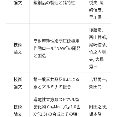
論文
鍛鋼品の製造と諸特性
悦夫, 尾
崎信彦,
早川保
後藤宏,
西山哲郎,
高耐摩耗性冷間圧延機用
技術
尾崎信彦,
作動ロール“NAW”の開発
論文
竹之内朋
と製造
夫, 大橋
秀三
技術
銅一酸素共晶反応による
吉野勇一,
論文
銅とアルミナの接合
柴田尚
導電性立方晶スピネル型
技術
酸化物 Cu
Mn
O
(1.0≦
附田之欣,
x
3-x
4
論文
X≦1.5) の合成とその特
坂本隆一