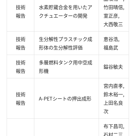
技術
水素貯蔵合金を用いたア
竹田晴信,
報告
クチュエーターの開発
室正彦,
大西敬三
技術
生分解性プラスチック成
恵谷浩,
報告
形体の生分解性評価
福島武
技術
多層燃料タンク用中空成
鎰谷敏夫
報告
形機
宮内直孝,
技術
鈴木裕一,
A-PETシートの押出成形
報告
上田名良
次
布下昌司,
石村二三