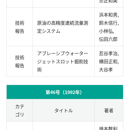
宗正和美
浜本和男,
技術
原油の高精度連続流量測
鈴木信行,
報告
定システム
小林弘,
伝田六郎
アブレーシブウォーター
忍谷孝治,
技術
ジェットスロット掘削技
横田正和,
報告
術
大谷孝
第46号（1992年）
カテ
タイトル
著者
ゴリ
焼本数利,