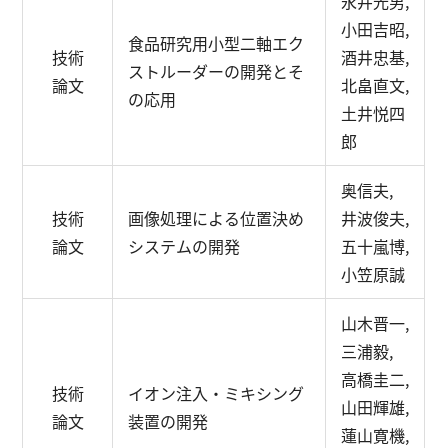
永井光男,
小田吉昭,
食品研究用小型二軸エク
技術
酒井忠基,
ストルーダーの開発とそ
論文
北畠直文,
の応用
土井悦四
郎
奥信夫,
技術
画像処理による位置決め
井波俊夫,
論文
システムの開発
五十嵐博,
小笠原誠
山木晋一,
三浦毅,
高橋圭二,
技術
イオン注入・ミキシング
山田輝雄,
論文
装置の開発
蓮山寛機,