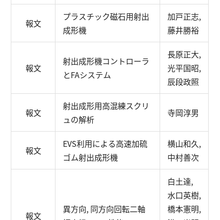
プラスチック磁石用射出
加戸正志,
報文
成形機
藤井勝裕
長原正大,
射出成形機コントローラ
報文
光平国昭,
とFAシステム
辰段政照
射出成形用高混練スクリ
報文
寺岡淳男
ュの解析
EVS利用による高速加硫
横山和久,
報文
ゴム射出成形機
中村善次
白土達,
水口英樹,
異方向, 同方向回転二軸
橋本憲明,
報文