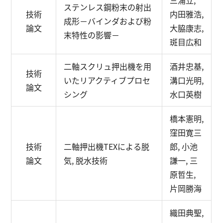
三浦立,
ステンレス鋼粉末の射出
技術
内田雅浩,
成形
－バインダおよび粉
論文
大脇康志,
末特性の影響－
斑目広和
二軸スクリュ押出機を用
酒井忠基,
技術
いたリアクティブプロセ
溝口光明,
論文
シング
水口英樹
橋本憲明,
窪田寛三
技術
二軸押出機TEXによる脱
郎, 小池
論文
気, 脱水技術
謙一, 三
原哲生,
片岡勝海
織田典聖,