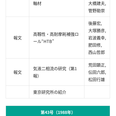
軸材
大橋建夫,
管野勛崇
後藤宏,
大塚勝彦,
高靱性・高耐摩耗補強ロ
報文
岩波義幸,
ール“HTB”
肥田修,
西山哲郎
荒田顕正,
気液二相流の研究（第1
報文
伝田六郎,
報）
松田行雄
東京研究所の紹介
第43号（1988年）