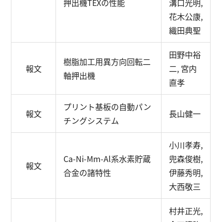
押出機TEXの性能
溝口光明,
花木公康,
織田典聖
田野中裕
樹脂加工用異方向回転二
報文
二, 宮内
軸押出機
直孝
プリント基板の自動パン
報文
長山健一
チングシステム
小川孝寿,
Ca-Ni-Mm-Al系水素貯蔵
兜森俊樹,
報文
合金の諸特性
伊藤秀明,
大西敬三
村井正光,